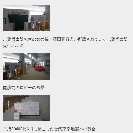
志賀哲太郎先生の妹の孫・澤田寛旨氏が所蔵されている志賀哲太郎
先生の羽織
開演前のロビーの風景
平成30年2月6日に起こった台湾東部地震への募金