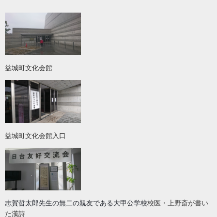
益城町文化会館
益城町文化会館入口
志賀哲太郎先生の無二の親友である大甲公学校
校医・上野斎が書い
た漢詩