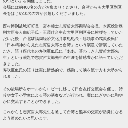
のつどい」を開催しました。
会場には約400名の方がお集まりくださり、台湾からも大甲区副区
長をはじめ10名の方がお越しくださいました。
西村博則益城町町長・宮本睦士志賀哲太郎顕彰会会長、木原稔財務
副大臣夫人由紀子氏・王澤佳台中市大甲区副区長に挨拶をしていた
だいた後、台北駐福岡経済文化弁事処処長・総領事の戎義俊氏に
「日本精神から見た志賀哲太郎と台湾」という演題で講演していた
だき、語り座代表の寿咲亜似氏に「ああ、慕わしき志賀哲太郎先
生」という演題で志賀哲太郎先生の生涯を情感豊かに語っていただ
きました。
寿咲亜似氏の語りは実に情熱的で、感動して涙を流す方も大勢おら
れました。
その後場所をホールからロビーに移して日台友好交流会を催し、詩
吟や女子小学生による琴の演奏などが行われ、実ににぎやかに和や
かに交流することができました。
これからも志賀哲太郎先生を通して台湾と熊本の交流が活発になる
よう努めたいと思います。