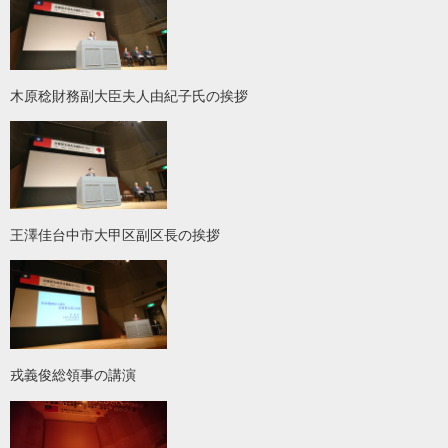
木原稔財務副大臣夫人由紀子氏の挨拶
王澤佳台中市大甲区副区長の挨拶
戎義俊総領事の講演