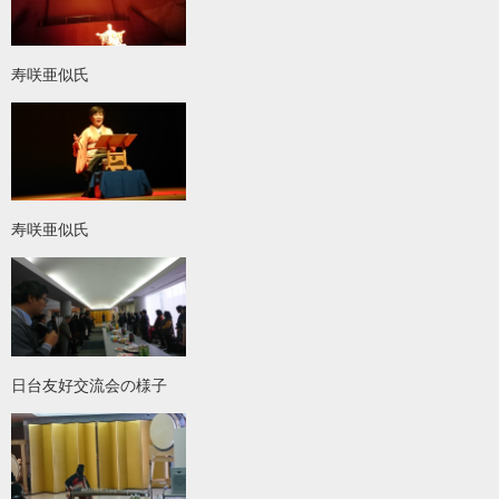
寿咲亜似氏
寿咲亜似氏
日台友好交流会の様子