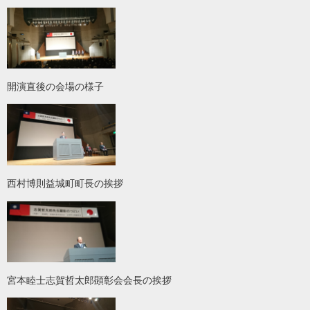
開演直後の会場の様子
西村博則益城町町長の挨拶
宮本睦士志賀哲太郎顕彰会会長の挨拶